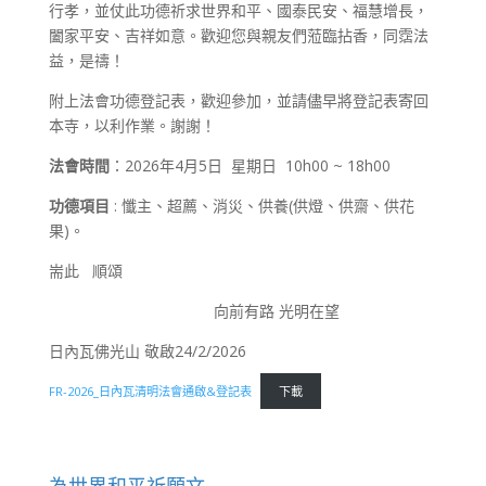
行孝，並仗此功德祈求世界和平、國泰民安、福慧增長，
闔家平安、吉祥如意。歡迎您與親友們蒞臨拈香，同霑法
益，是禱！
附上法會功德登記表，歡迎參加，並請儘早將登記表寄回
本寺，以利作業。謝謝！
法會時間
：2026年4月5日 星期日 10h00 ~ 18h00
功德項目
: 懺主、超薦、消災、供養(供燈、供齋、供花
果)。
耑此 順頌
向前有路 光明在望
日內瓦佛光山 敬啟24/2/2026
FR-2026_日內瓦清明法會通啟&登記表
下載