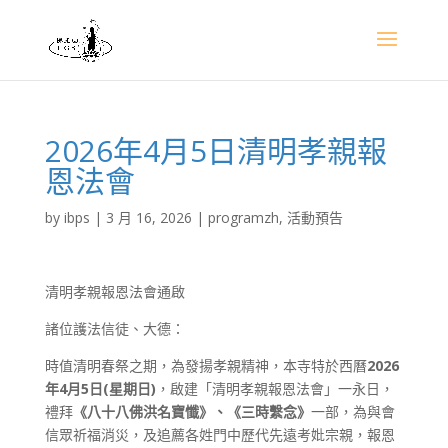
2026年4月5日清明孝親報
恩法會
by
ibps
|
3 月 16, 2026
|
programzh
,
活動預告
清明孝親報恩法會通啟
諸位護法信徒、大德：
時值清明春祭之期，為發揚孝親精神，本寺特於西曆
2026
年
4
月
5
日
(
星期日
)
，啟建「清明孝親報恩法會」一永日，
禮拜
《八十八佛洪名寶懺》、《三時繫念》
一部，為與會
信眾祈福消災，及追薦各姓門中歷代先遠考妣宗親，報恩