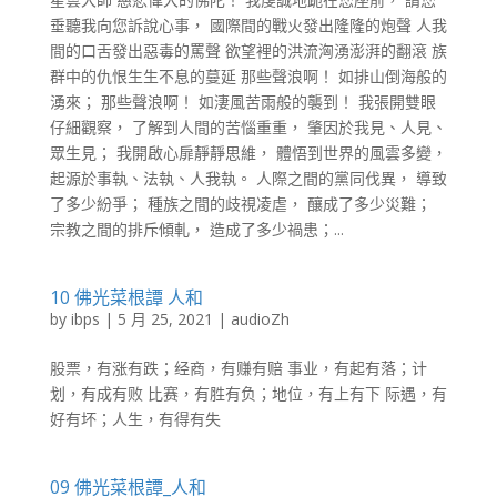
垂聽我向您訴說心事， 國際間的戰火發出隆隆的炮聲 人我
間的口舌發出惡毒的罵聲 欲望裡的洪流洶湧澎湃的翻滾 族
群中的仇恨生生不息的蔓延 那些聲浪啊！ 如排山倒海般的
湧來； 那些聲浪啊！ 如淒風苦雨般的襲到！ 我張開雙眼
仔細觀察， 了解到人間的苦惱重重， 肇因於我見、人見、
眾生見； 我開啟心扉靜靜思維， 體悟到世界的風雲多變，
起源於事執、法執、人我執。 人際之間的黨同伐異， 導致
了多少紛爭； 種族之間的歧視凌虐， 釀成了多少災難；
宗教之間的排斥傾軋， 造成了多少禍患；...
10 佛光菜根譚 人和
by
ibps
|
5 月 25, 2021
|
audioZh
股票，有涨有跌；经商，有赚有赔 事业，有起有落；计
划，有成有败 比赛，有胜有负；地位，有上有下 际遇，有
好有坏；人生，有得有失
09 佛光菜根譚_人和