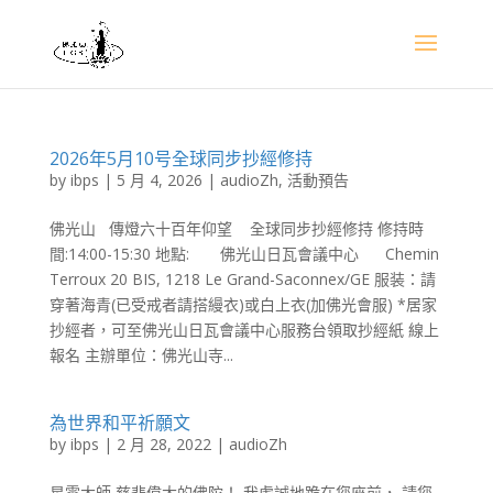
2026年5月10号全球同步抄經修持
by
ibps
|
5 月 4, 2026
|
audioZh
,
活動預告
佛光山 傳燈六十百年仰望 全球同步抄經修持 修持時
間:14:00-15:30 地點: 佛光山日瓦會議中心 Chemin
Terroux 20 BIS, 1218 Le Grand-Saconnex/GE 服装：請
穿著海青(已受戒者請搭縵衣)或白上衣(加佛光會服) *居家
抄經者，可至佛光山日瓦會議中心服務台領取抄經紙 線上
報名 主辦單位：佛光山寺...
為世界和平祈願文
by
ibps
|
2 月 28, 2022
|
audioZh
星雲大師 慈悲偉大的佛陀！ 我虔誠地跪在您座前， 請您