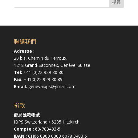
聯絡我們
Adresse :
20 bis, Chemin du Terroux,
1218 Grand-Saconnex, Genève. Suisse
Tel:
+41 (0)22 929 80 80
Fax:
+41(0)22 929 80 89
Email:
genevaibps@gmail.com
捐款
郵局匯款帳號
IBPS Switzerland / 6285 Hitzkirch
Compte :
60-783403-5
IBAN :
CH66 0900 0000 6078 3403 5