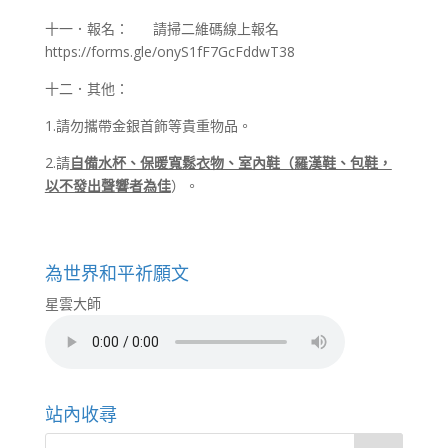
十一．報名： 請掃二維碼線上報名
https://forms.gle/onyS1fF7GcFddwT38
十二．其他：
1.請勿攜帶金銀首飾等貴重物品。
2.請
自備水杯、保暖寬鬆衣物、室內鞋（羅漢鞋、包鞋，
以不發出聲響者為佳
）。
為世界和平祈願文
星雲大師
站內收尋