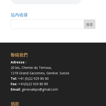
站內收尋
聯絡我們
Adresse :
20 bis, Chemin du Terroux,
1218 Grand-Saconnex, Genève. Suisse
Tel:
+41 (0)22 929 80 80
Fax:
+41(0)22 929 80 89
Email:
genevaibps@gmail.com
捐款