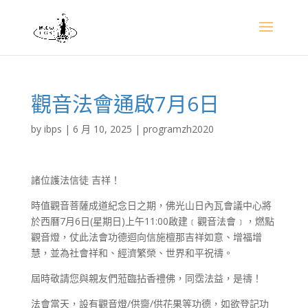
觀音法會通啟7月6日
by
ibps
|
6 月 10, 2025
|
programzh2020
諸位護法信徒 吉祥！
時值觀音菩薩成道紀念日之期，佛光山日內瓦會議中心將
於西曆7月6日(星期日)上午11:00啟建﹝觀音法會﹞，燃點
觀音燈，仗此法會功德迴向信施檀那吉祥如意、增福增
慧，並為社會祥和、經濟繁榮、世界和平祝禱。
屆時敬請您與親友們蒞臨拈香禮佛，同霑法益，是禱！
法會當天，設有觀音燈/供齋/供花果等功德，如欲登記功