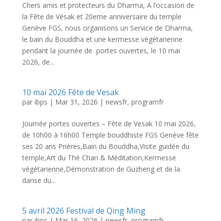
Chers amis et protecteurs du Dharma, A l’occasion de
la Fête de Vésak et 20eme anniversaire du temple
Genève FGS, nous organisons un Service de Dharma,
le bain du Bouddha et une kermesse végétarienne
pendant la journée de portes ouvertes, le 10 mai
2026, de...
10 mai 2026 Fête de Vesak
par
ibps
|
Mar 31, 2026
|
newsfr
,
programfr
Journée portes ouvertes – Fête de Vesak 10 mai 2026,
de 10h00 à 16h00 Temple bouddhiste FGS Genève fête
ses 20 ans Prières,Bain du Bouddha,Visite guidée du
temple,Art du Thé Chan & Méditation,Kermesse
végétarienne,Démonstration de Guzheng et de la
danse du...
5 avril 2026 Festival de Qing Ming
par
ibps
|
Mar 16, 2026
|
newsfr
,
programfr