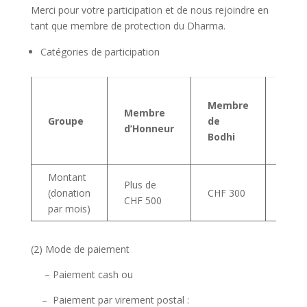
Merci pour votre participation et de nous rejoindre en
tant que membre de protection du Dharma.
Catégories de participation
Membre
Mem
Membre
Groupe
de
de
d’Honneur
Bodhi
Sage
Montant
Plus de
(donation
CHF 300
CHF 
CHF 500
par mois)
(2) Mode de paiement
– Paiement cash ou
– Paiement par virement postal :