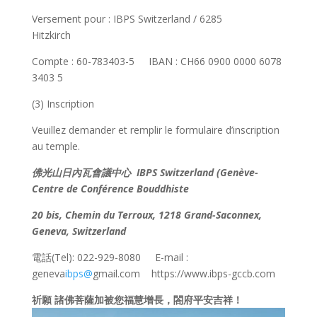
Versement pour : IBPS Switzerland / 6285
Hitzkirch
Compte : 60-783403-5 IBAN : CH66 0900 0000 6078
3403 5
(3) Inscription
Veuillez demander et remplir le formulaire d’inscription
au temple.
佛光山日內瓦會議中心
IBPS Switzerland (Genève-
Centre de Conférence Bouddhiste
20 bis, Chemin du Terroux, 1218 Grand-Saconnex,
Geneva, Switzerland
電話(Tel): 022-929-8080 E-mail :
geneva
ibps@
gmail.com https://www.ibps-gccb.com
祈願 諸佛菩薩加被您福慧增長，閤府平安吉祥！